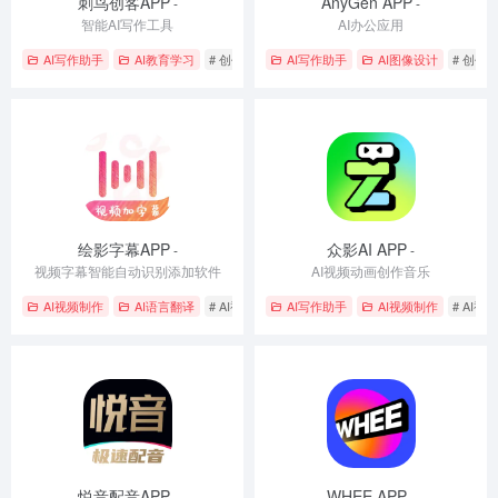
刺鸟创客APP
AnyGen APP
-
-
智能AI写作工具
AI办公应用
AI写作助手
AI教育学习
# 创作生成
# 创意写作与图像生成
AI写作助手
AI图像设计
# 智能助手
# 创作
绘影字幕APP
众影AI APP
-
-
视频字幕智能自动识别添加软件
AI视频动画创作音乐
AI视频制作
AI语言翻译
# AI视频生成
AI写作助手
# 创作生成
# 视频编辑
AI视频制作
# AI视
悦音配音APP
WHEE APP
-
-