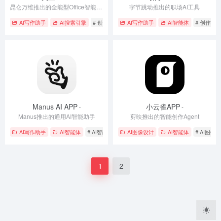
昆仑万维推出的全能型Office智能体应用
字节跳动推出的职场AI工具
AI写作助手
AI搜索引擎
# 创作生成
# 多模态交互
AI写作助手
# 智能助手
AI智能体
# 创作生
Manus AI APP
小云雀APP
-
-
Manus推出的通用AI智能助手
剪映推出的智能创作Agent
AI写作助手
AI智能体
# AI智能助手
# 创作生成
AI图像设计
# 多平台支持
AI智能体
# AI图像
1
2