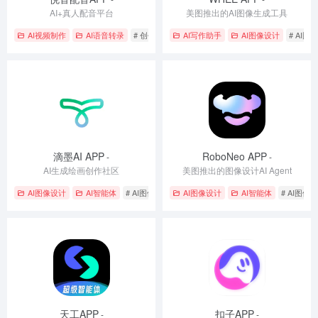
AI+真人配音平台
美图推出的AI图像生成工具
AI视频制作
AI语音转录
# 创作生成
# 文字转语音
AI写作助手
# 语音转文字
AI图像设计
# AI图
滴墨AI APP
RoboNeo APP
-
-
AI生成绘画创作社区
美图推出的图像设计AI Agent
AI图像设计
AI智能体
# AI图像生成
# AI社交应用
AI图像设计
# 创作生成
AI智能体
# AI图像
天工APP
扣子APP
-
-