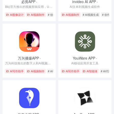
必剪APP
invideo AI APP
-
-
B站官方推出的视频剪辑应用，UP主都在用的剪辑神器
AI文本到视频生成软件
AI图像设计
AI视频制作
# 创作生成
# 虚拟角色创建
AI视频制作
# AI视频生成
# 视频编辑
# 创作生
万兴播爆APP
YouWare APP
-
-
万兴科技推出的数字人和AI视频生成APP
AI移动应用开发工具
AI写作助手
AI视频制作
# AI视频生成
AI写作助手
# 创作生成
# 多语言配音
AI智能体
# AI代理