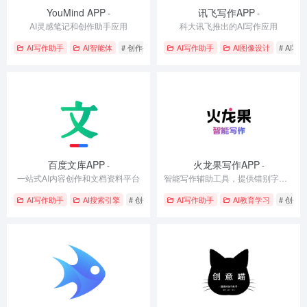
YouMind APP
讯飞写作APP
-
-
AI灵感笔记和创作助手应用
科大讯飞推出的AI写作应用
AI写作助手
AI智能体
# 创作生成
# 智能助手
AI写作助手
# 笔记整理
AI图像设计
# AI写作
百度文库APP
火龙果写作APP
-
-
一站式AI内容创作和文档资料平台
智能写作辅助工具，提供错别字纠错、校对、论文学术改写、查重降重等功能
AI写作助手
AI搜索引擎
# 创作生成
# 文档管理
AI写作助手
# 智能助手
AI教育学习
# 创作