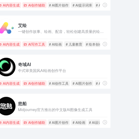
AI内容生成
AI创作辅助
# AI图片创作
# AI提示词库
# AI绘画
艾绘
一键创作故事、绘画、配音，轻松创建高质量的绘本故事
AI内容生成
AI写作工具
# AI绘画
# 儿童教育
# 绘本创作
奇域AI
中式审美国风AI绘画创作平台
AI内容生成
AI创作辅助
# AI创作工具
# AI图片创作
# AI绘画
悠船
Midjourney官方推出的中文版AI图像生成工具
AI内容生成
AI创作辅助
# AI图片创作
# AI绘画
# AI设计