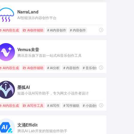
NarraLand
AI智能演示内容创作平台
AI内容生成
AI创作辅助
# AI内容创作
# 内容创作
Vemus未音
腾讯音乐旗下首款一站式AI音乐创作工具
AI内容生成
AI创作辅助
# AI分析
# 内容创作
# 音乐创作
墨狐AI
短篇小说AI写作助手，专为网文小说作者设计
AI内容生成
AI写作工具
# AI写作
# 写作辅助
# 小说创作
文涌Effidit
腾讯AI Lab开发的智能创作助手