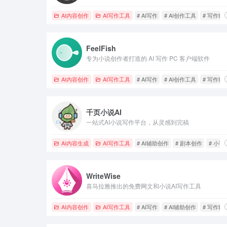
AI内容创作
AI写作工具
# AI写作
# AI创作工具
# 写作辅
FeelFish
专为小说创作者打造的 AI 写作 PC 客户端软件
AI内容创作
AI写作工具
# AI写作
# AI创作工具
# 写作辅
千页小说AI
一站式AI小说写作平台，从灵感到完稿
AI内容生成
AI写作工具
# AI辅助创作
# 剧本创作
# 小说
WriteWise
喜马拉雅推出的免费网文和小说AI写作工具
AI内容创作
AI写作工具
# AI写作
# AI辅助创作
# 写作辅