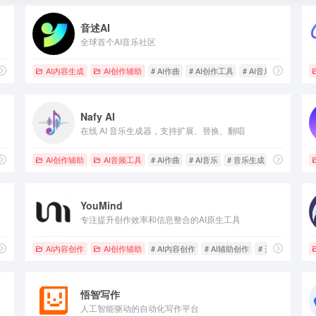
音述AI
全球首个AI音乐社区
创作
AI内容生成
AI创作辅助
# AI作曲
# AI创作工具
# AI音乐
Nafy AI
在线 AI 音乐生成器，支持扩展、替换、翻唱
AI创作辅助
AI音频工具
# AI作曲
# AI音乐
# 音乐生成
YouMind
专注提升创作效率和信息整合的AI原生工具
创作
AI内容创作
AI创作辅助
# AI内容创作
# AI辅助创作
# 开源工具
悟智写作
人工智能驱动的自动化写作平台