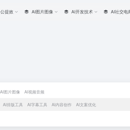
办公提效
AI图片图像
AI开发技术
AI社交电
AI图片图像
AI视频音频
AI排版工具
AI字幕工具
AI内容创作
AI文案优化