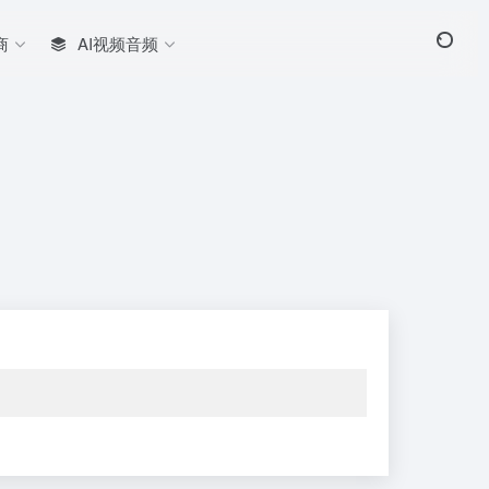
商
AI视频音频