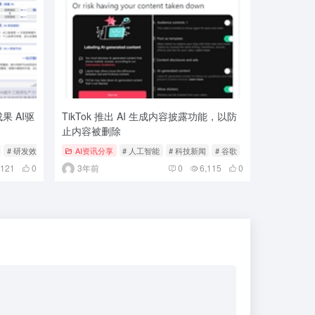
 AI驱
TikTok 推出 AI 生成内容披露功能，以防
止内容被删除
# 研发效能
AI资讯分享
# 人工智能
# 科技新闻
# 谷歌
,121
0
3年前
0
6,115
0