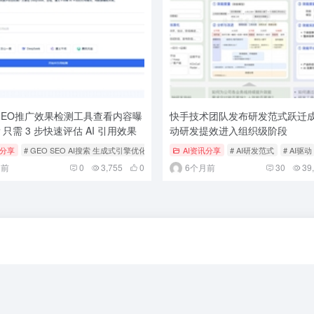
GEO推广效果检测工具查看内容曝
快手技术团队发布研发范式跃迁成果
只需 3 步快速评估 AI 引用效果
动研发提效进入组织级阶段
讯分享
科技新闻
# GEO SEO AI搜索 生成式引擎优化 AI搜索优化 GEO工具
AI资讯分享
# AI研发范式
# 人工智能
# 文心
# AI驱动
月前
0
3,755
0
6个月前
30
39