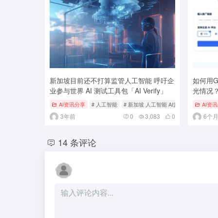
新加坡目前还不打算监管人工智能 呼吁企
如何用
业参与世界 AI 测试工具包「AI Verify」
光情况？
AI资讯分享
# 人工智能
# 新加坡 人工智能 AI监管 AI头条
AI资
# 
3年前
0
3,083
0
6个
14 条评论