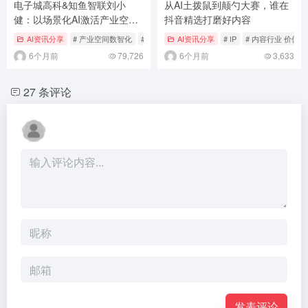
电子城高科&知鱼智联刘小
从AI土拨鼠到颠勺大赛，谁在
健：以场景化AI激活产业空间
抖音精选打磨好内容
新价值
AI资讯分享
# 产业空间数智化
# 数智融合
AI资讯分享
# 电子城高科
# IP
# 内容行业 价值竞
6个月前
79,726
6个月前
3,633
27 条评论
发表评论