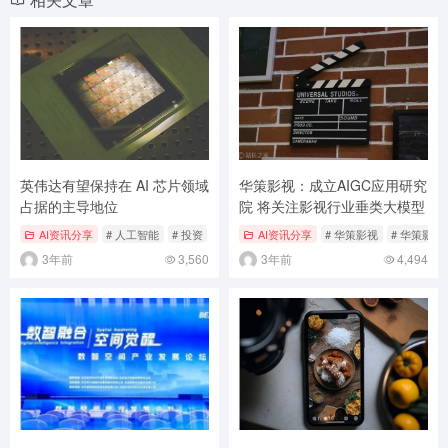
英伟达有望保持在 AI 芯片领域
华策影视：成立AIGC应用研究
占据的主导地位
院 将关注影视行业垂类大模型
AI资讯分享
# 人工智能
# 投资
# 科技新闻
AI资讯分享
# 华策影视
# 华策影视
3年前
3,560
3年前
4,494