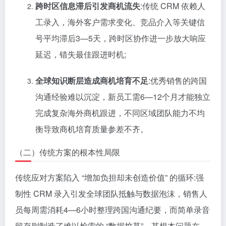
跨时区信息滞后引发商机流失
:传统 CRM 依赖人
工录入，海外客户需求变化、竞品介入等关键信
号平均滞后3—5天，跨时区协作进一步放大响应
延迟，错失
最佳
跟进时机;
全球知识断层造成商机培育不足
:优秀销售的跨国
沟通经验难以沉淀，新员工需6—12个月才能独立
完成复杂海外商机跟进，不同区域团队能力不均
衡导致商机培育质量参差不齐。
（二）传统方案的根本性局限
传统应对方案陷入 “增加负担却未创造价值” 的循环:强
制性 CRM 录入引发全球团队抵触与数据泡沫，销售人
员每周需消耗4—6小时整理跨国沟通纪要，而简单录音
留存则制造了难以检索的 “数据坟墓”。其根本问题在