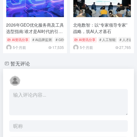
2026年GEO优化服务商及工具
北电数智：以“专家领导专家”
选型指南:谁才是AI时代的引流
战略，筑AI人才基石
之王?
AI资讯分享
# AI品牌监测
# GEOBase
# GEO优化
AI资讯分享
# 人工智能
# 人才战略
5个月前
17,535
5个月前
27,765
暂无评论