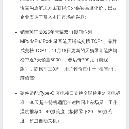
语言沟通解决方案获得海外嘉宾高度评价，巴西
企业表达了引入本国市场的兴趣;
销量验证:2025年天猫双11期间位列
MP3/MP4/iPod/ 录音笔店铺成交榜 TOP1、品牌
成交榜 TOP1，11月18日更新的天猫录音笔热销
榜中近7天销量6000+，券后价799元（旗舰
版），霸榜前三3周，用户评价集中于 “很智能，
颜值高”;
硬件适配:Type-C 充电接口支持全球
通用
充电标
准，60天超长待机适配长途跨国出差场景，工作
温度推荐0—40摄氏度（极限零下20—50摄氏
度，超过自动关机）。