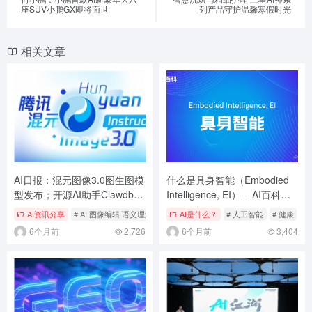
座SUV小鹏GX即将面世
列产品守护温馨寒假时光
相关文章
AI日报：混元图像3.0图生图模
什么是具身智能（Embodied
型发布；开源AI助手Clawdbot
Intelligence, EI） – AI百科知
一夜爆火；京东JoyGlance正
识
AI资讯分享
# AI 图像编辑 语义理解 腾讯混元 AI图像编辑 语义驱动修图
AI是什么？
# 人工智能
# 健康
# 人工
#
式登陆乐奇AI眼镜
6个月前
2,726
6个月前
3,404