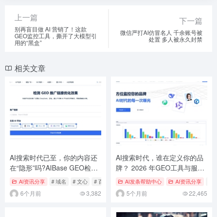
上一篇
下一篇
​别再盲目做 AI 营销了！这款
微信严打AI仿冒名人 千余账号被
GEO监控工具，撕开了大模型引
处置 多人被永久封禁
用的“黑盒”
相关文章
AI搜索时代已至，你的内容还
AI搜索时代，谁在定义你的品
在“隐形”吗?AIBase GEO检测
牌？ 2026 年GEO工具与服务
工具让推广效果看得见
商选型全指南
AI资讯分享
# 域名
# 文心
# 百度
AI发条帮助中心
AI资讯分享
# 
6个月前
3,382
5个月前
22,465