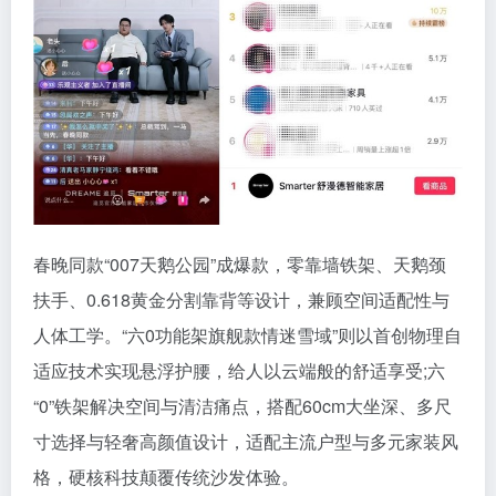
春晚同款“007天鹅公园”成爆款，零靠墙铁架、天鹅颈
扶手、0.618黄金分割靠背等设计，兼顾空间适配性与
人体工学。“六0功能架旗舰款情迷雪域”则以首创物理自
适应技术实现悬浮护腰，给人以云端般的舒适享受;六
“0”铁架解决空间与清洁痛点，搭配60cm大坐深、多尺
寸选择与轻奢高颜值设计，适配主流户型与多元家装风
格，硬核科技颠覆传统沙发体验。