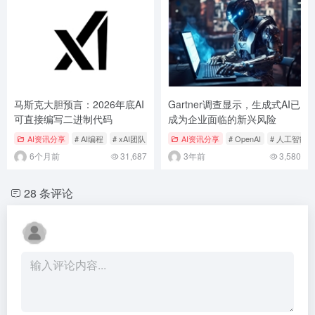
马斯克大胆预言：2026年底AI
Gartner调查显示，生成式AI已
可直接编写二进制代码
成为企业面临的新兴风险
AI资讯分享
# AI编程
# xAI团队
# 二进制代码
AI资讯分享
# OpenAI
# 人工智能
6个月前
31,687
3年前
3,580
28 条评论