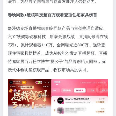
潜力，为品牌全国布局与赛道发展注入强劲动力。
春晚同
款
+
硬核科技
超百万观看
登顶住宅
家具榜首
舒漫德专场直播凭借春晚同款产品与首创物理自适应、
六“0”铁架等硬核科技，斩获亮眼战绩，直播间
最高
在线
7万+、累计观看破110万、
全网
曝光近300万，强势登
顶住宅家具榜榜首，成为
AI智能沙发
直播标杆。直播
特邀家居百万粉丝博主“夏公子”与品牌创始人同框，沉
浸式体验明星旗舰产品，收获市场高度认可。