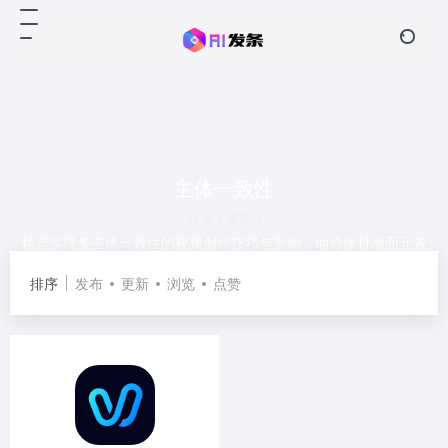
主体一致性
共 1 篇软件
精选实现多主体一致性的视频创作技巧与案例，助你保持画面元素
连贯自然。
排序
发布
更新
浏览
点赞