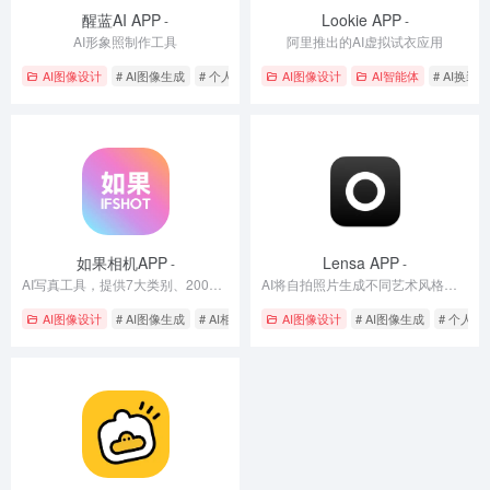
醒蓝AI APP
Lookie APP
-
-
AI形象照制作工具
阿里推出的AI虚拟试衣应用
AI图像设计
# AI图像生成
# 个人写真
# 智能抠图
AI图像设计
AI智能体
# AI换装
如果相机APP
Lensa APP
-
-
AI写真工具，提供7大类别、200多组主题
AI将自拍照片生成不同艺术风格的头像
AI图像设计
# AI图像生成
# AI相机
# 个人写真
AI图像设计
# AI图像生成
# 个人写