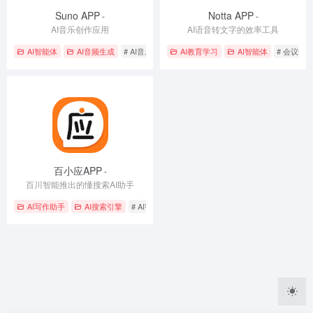
Suno APP
Notta APP
-
-
AI音乐创作应用
AI语音转文字的效率工具
AI智能体
AI音频生成
# AI音乐创作
# 多语言支持
AI教育学习
# 语音输入
AI智能体
# 会议记
百小应APP
-
百川智能推出的懂搜索AI助手
AI写作助手
AI搜索引擎
# AI智能助手
# 创意生成
# 多语言支持