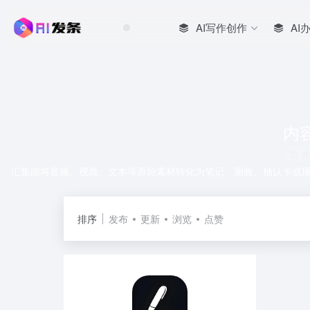
AI写作创作
AI
内
共
汇集能将音频、视频、文本等原始素材转化为笔记、测验、抽认卡或
排序
发布
更新
浏览
点赞