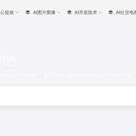
办公提效
AI图片图像
AI开发技术
AI社交电
容转化
 1 篇软件
播客的工具与实操案例，展示自动化与智能化内容生成的流程与最佳实践