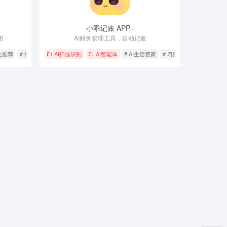
小乖记账 APP
-
用
AI财务管理工具，自动记账
化推荐
# 智能助手
# 资产管理
AI扫描识别
AI智能体
# AI生活管家
# 习惯养成
# 智能预算