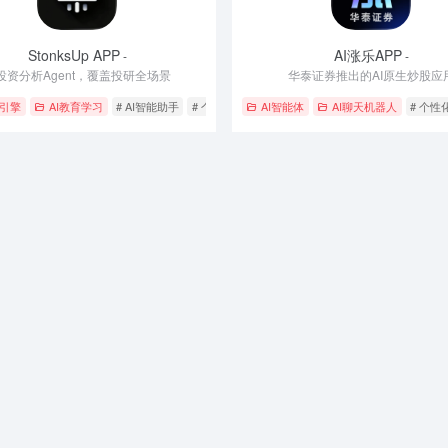
StonksUp APP
AI涨乐APP
-
-
I投资分析Agent，覆盖投研全场景
华泰证券推出的AI原生炒股应
账
索引擎
AI教育学习
# AI智能助手
# 个性化推荐
AI智能体
# 智能搜索
AI聊天机器人
# 个性
务应用