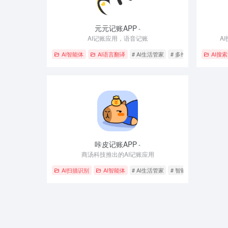
元元记账APP
-
AI记账应用，语音记账
A
AI智能体
AI语言翻译
# AI生活管家
# 多维分析
# 语音记
AI搜
咔皮记账APP
-
商汤科技推出的AI记账应用
AI扫描识别
AI智能体
# AI生活管家
# 智能预算
# 生活服