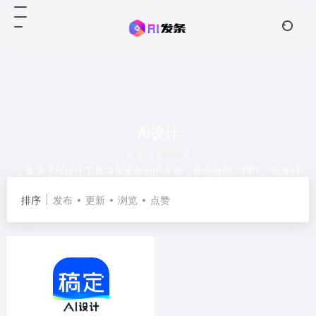
AI设计
共 1 篇软件
汇集关于AI设计工具与实操教程的文章，包含海报、PPT、视频封
面自动生成、AI绘图与AI修图等功能使用技巧，帮你高效产出视觉
排序
发布
更新
浏览
点赞
内容与模板素材。