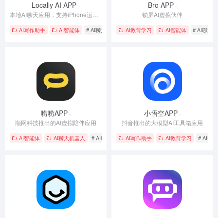
Locally AI APP
Bro APP
-
-
本地AI聊天应用，支持iPhone运行多种AI模型
锁屏AI虚拟伙伴
AI写作助手
AI智能体
# AI聊天应用
# 离线运行
AI教育学习
# 隐私保护
AI智能体
# AI聊天
唠唠APP
小悟空APP
-
-
顺网科技推出的AI虚拟陪伴应用
抖音推出的大模型AI工具箱应用
AI智能体
AI聊天机器人
# AI聊天应用
AI写作助手
# 多模态交互
AI教育学习
# 智能陪伴
# AI智