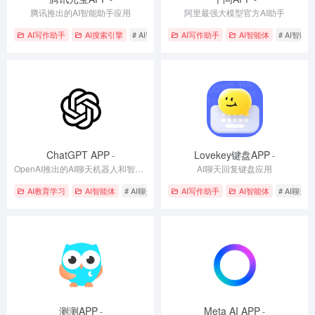
腾讯推出的AI智能助手应用
阿里最强大模型官方AI助手
AI写作助手
AI搜索引擎
# AI智能助手
AI写作助手
# AI聊天应用
# 创意写作与图像生成
AI智能体
# AI智能
ChatGPT APP
Lovekey键盘APP
-
-
OpenAI推出的AI聊天机器人和智能对话工具
AI聊天回复键盘应用
AI教育学习
AI智能体
# AI聊天应用
# 多模态交互
AI写作助手
# 多语言AI交流
AI智能体
# AI聊天
测测APP
Meta AI APP
-
-