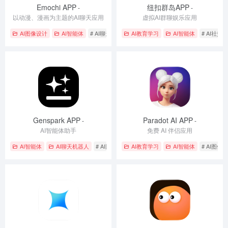
Emochi APP
纽扣群岛APP
-
-
以动漫、漫画为主题的AI聊天应用
虚拟AI群聊娱乐应用
AI图像设计
AI智能体
# AI聊天应用
# AI角色互动
AI教育学习
# 沉浸式社交
AI智能体
# AI社交
Genspark APP
Paradot AI APP
-
-
AI智能体助手
免费 AI 伴侣应用
AI智能体
AI聊天机器人
# AI图像生成
AI教育学习
# AI智能助手
# AI聊天应用
AI智能体
# AI图像