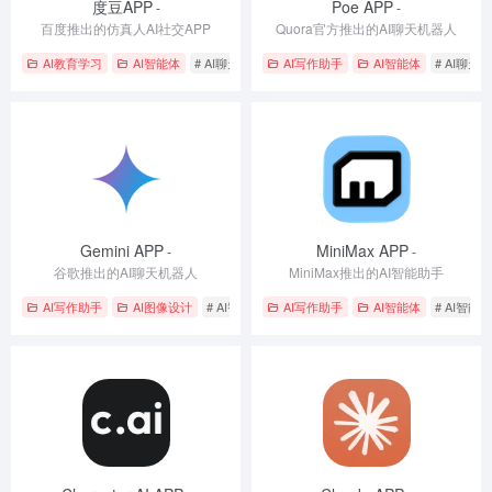
度豆APP
Poe APP
-
-
百度推出的仿真人AI社交APP
Quora官方推出的AI聊天机器人
AI教育学习
AI智能体
# AI聊天应用
# 多模态交互
AI写作助手
# 情感支持
AI智能体
# AI聊天
Gemini APP
MiniMax APP
-
-
谷歌推出的AI聊天机器人
MiniMax推出的AI智能助手
AI写作助手
AI图像设计
# AI智能助手
AI写作助手
# AI聊天应用
# 多模态交互
AI智能体
# AI智能