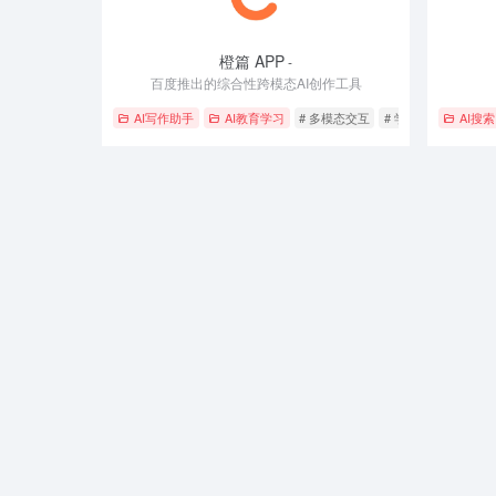
橙篇 APP
-
百度推出的综合性跨模态AI创作工具
AI写作助手
AI教育学习
# 多模态交互
# 学术检索
# 长文
AI搜