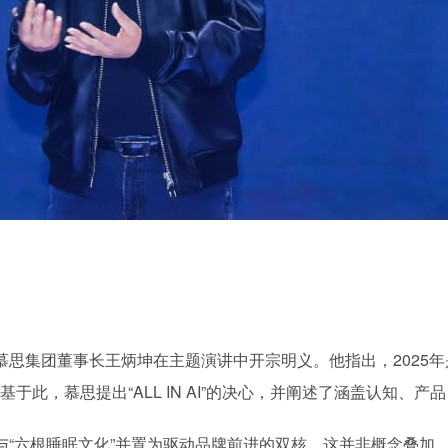
慕思集团董事长王炳坤在主题演讲中开宗明义。他指出，2025年是
此，慕思提出“ALL IN AI”的决心，并阐述了涵盖认知、产
能”与“六根睡眠文化”并置为驱动品牌前进的双核。这并非概念叠加