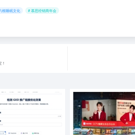
 六根睡眠文化
# 慕思经销商年会
定！