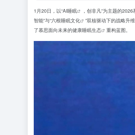
1月20日，以“
AI睡眠
，创非凡”为主题的2026
智能”与“
六根睡眠文化
”双核驱动下的战略升
了慕思面向未来的
健康睡眠生态
重构蓝图。