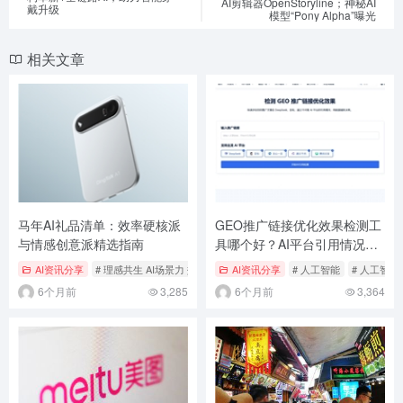
AI剪辑器OpenStoryline；神秘AI
戴升级
模型“Pony Alpha”曝光
相关文章
马年AI礼品清单：效率硬核派
GEO推广链接优化效果检测工
与情感创意派精选指南
具哪个好？AI平台引用情况怎
么看？
AI资讯分享
# 理感共生 AI场景力 效率硬核派 情感创意派 AI礼物 新春赠礼
AI资讯分享
# 人工智能
# 人工智能
# 自
6个月前
3,285
6个月前
3,364