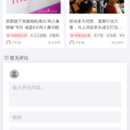
美图旗下美颜相机推出“AI人像
联动多方优势、凝聚行业力
精修”专区 涵盖6大AI人像功能
量，马上消金牵头成立打击黑
产AIF联盟
AI资讯分享
# 人工智能
# 数码
# 相机
AI资讯分享
# 广告
# 法律
# 电脑
3年前
4,495
3年前
3,601
暂无评论