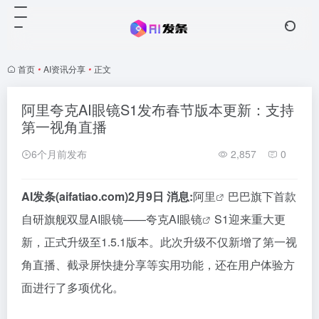
首页
•
AI资讯分享
•
正文
阿里夸克AI眼镜S1发布春节版本更新：支持
第一视角直播
6个月前发布
2,857
0
AI发条(aifatiao.com)2月9日 消息:
阿里
巴巴旗下
首款
自研旗舰双显AI眼镜——
夸克AI眼镜
S1迎来重大更
新，正式升级至1.5.1版本。此次升级不仅新增了
第一
视
角直播、截录屏快捷分享等实用功能，还在用户体验方
面进行了多项优化。