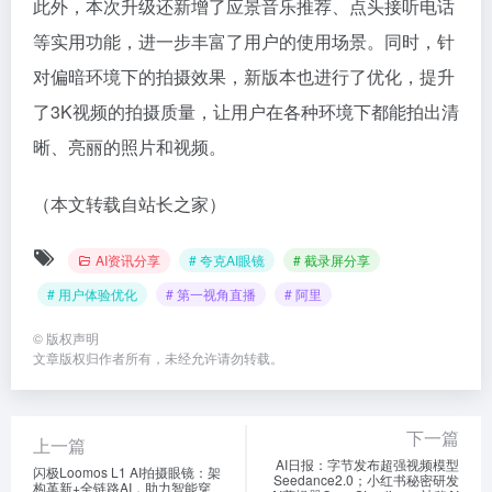
此外，本次升级还新增了应景音乐推荐、点头接听电话
等实用功能，进一步丰富了用户的使用场景。同时，针
对偏暗环境下的拍摄效果，新版本也进行了优化，提升
了3K视频的拍摄质量，让用户在各种环境下都能拍出清
晰、亮丽的照片和视频。
（本文转载自站长之家）
AI资讯分享
# 夸克AI眼镜
# 截录屏分享
# 用户体验优化
# 第一视角直播
# 阿里
©
版权声明
文章版权归作者所有，未经允许请勿转载。
下一篇
上一篇
AI日报：字节发布超强视频模型
闪极Loomos L1 AI拍摄眼镜：架
Seedance2.0；小红书秘密研发
构革新+全链路AI，助力智能穿