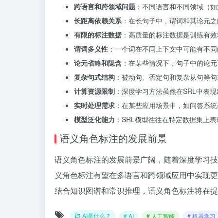
跨语言和跨领域问题
：不同语言和不同领域（如
长距离依赖关系
：在长句子中，谓词和其论元之
有限的标注数据
：高质量的标注数据是训练有效
谓词多义性
：一个词在不同上下文中可能有不同
论元省略和隐含
：在某些情况下，句子中的论元
复杂句式结构
：被动句、否定句和复杂从句等句
计算资源限制
：深度学习方法虽然在SRL中表
实时处理需求
：在某些应用场景中，如问答系统
模型泛化能力
：SRL模型往往在特定数据集上
语义角色标注的发展前景
语义角色标注的发展前景广阔，随着深度学习技
义角色标注有望在多语言和跨领域应用中实现更
结合知识图谱和常识推理，语义角色标注将在提
AI是什么？
# AI
# 人工智能
# 机器学习