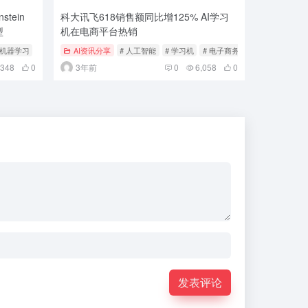
stein
科大讯飞618销售额同比增125% AI学习
型
机在电商平台热销
 机器学习
AI资讯分享
# 人工智能
# 学习机
# 电子商务
,348
0
3年前
0
6,058
0
发表评论