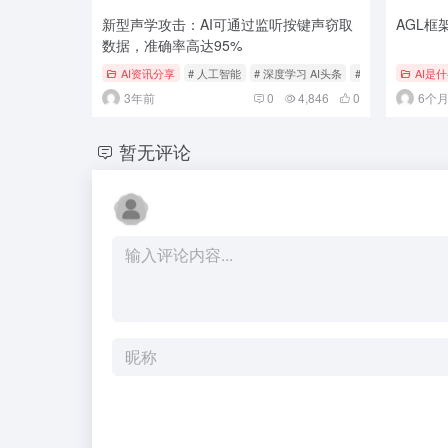
新型声学攻击：AI可通过监听按键声窃取
AGL框
数据，准确率高达95%
AI资讯分享
# 人工智能
# 深度学习 AI头条
# 电脑
AI是
3年前
0
4,846
0
6个
暂无评论