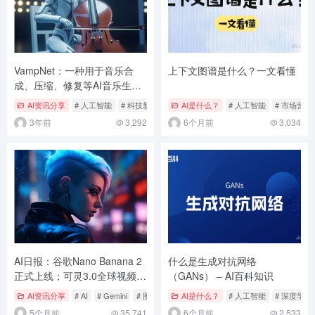
VampNet：一种用于音乐合
上下文图谱是什么？一文看懂
成、压缩、修复等AI音乐生成
方法
AI资讯分享
# 人工智能
# 科技新闻
# 艺术
AI是什么？
# 人工智能
# 市场营销
3年前
3,292
6个月前
3,034
AI日报：谷歌Nano Banana 2
什么是生成对抗网络
正式上线；可灵3.0全球视频模
（GANs） – AI百科知识
型第一；周鸿祎直言AI眼镜难
AI资讯分享
# AI
# Gemini
# 图像生成
AI是什么？
# 人工智能
# 深度学习
做
5个月前
35,741
6个月前
2,533