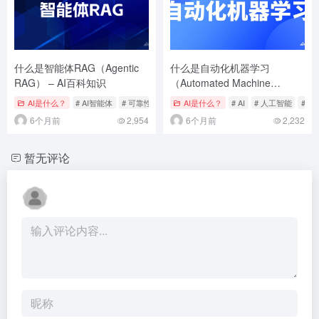
什么是智能体RAG（Agentic
什么是自动化机器学习
RAG） – AI百科知识
（Automated Machine
Learning, AutoML） – AI百科
AI是什么？
# AI智能体
# 可靠性
# 大模型
AI是什么？
# AI
# 人工智能
# 
知识1
6个月前
2,954
6个月前
2,232
暂无评论