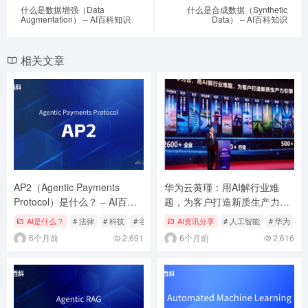
什么是数据增强（Data
什么是合成数据（Synthetic
Augmentation） – AI百科知识
Data） – AI百科知识
相关文章
AP2（Agentic Payments
华为云黄瑾：用AI解行业难
Protocol）是什么？ – AI百科
题，为客户打造新质生产力引
知识
擎
AI是什么？
# 法律
# 科技
# 谷歌
AI资讯分享
# 人工智能
# 华为
#
6个月前
2,691
6个月前
2,616