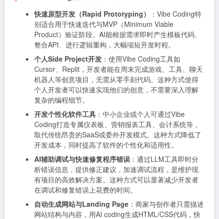
快速原型开发（Rapid Prototyping）
：Vibe Coding特
别适合用于快速迭代与MVP（Minimum Viable
Product）验证阶段。AI能根据需求即时产生模板代码、
整合API、进行逻辑重构，大幅缩短开发时程。
个人Side Project开发
：使用Vibe Coding工具如
Cursor、Replit，开发者能在周末完成游戏、工具、聊天
机器人等创意项目，无需从零手刻代码。这种方式使得
个人开发者可以快速实现他们的创意，不需要深入理解
复杂的编程细节。
开发个性化软件工具
：中小企业或个人可通过Vibe
Coding打造专属仪表板、营销报表工具、会计系统等，
取代传统昂贵的SaaS或委外开发模式。这种方式降低了
开发成本，同时提高了软件的个性化和适用性。
AI辅助调试与快速修复程序错误
：通过LLM工具即时分
析错误信息，提供修正建议，加速调试流程，是维护现
有项目的高效解决方案。这种方式可以显著减少开发者
在调试和修复错误上花费的时间。
自动生成网站与Landing Page
：商家与创作者只需描述
网站结构与内容，用AI coding生成HTML/CSS代码，快