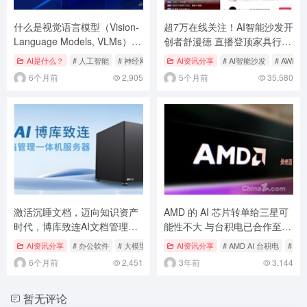
什么是视觉语言模型（Vision-
超7万在线关注！AI智能沙发开
Language Models, VLMs） –
创者舒漫德 直播登顶家具行业
AI百科知识
榜首 引投资招商热潮
AI是什么？
# 人工智能
# 神经网络
# 自然语言
AI资讯分享
# AI智能沙发
# AWE展
6个月前
2,905
5个月前
35,580
激活沉睡文档，迈向知识资产
AMD 的 AI 芯片转单给三星可
时代，博库致连AI文档管理一
能性不大 与台积电已合作至
体机破解传统NAS困局
2nm 制程
AI资讯分享
# 办公软件
# 大模型
# 文章搜索 核心标签 AI文档管理 NAS存储 A
AI资讯分享
# AMD AI 台积电
# 三
6个月前
2,451
3年前
3,144
暂无评论