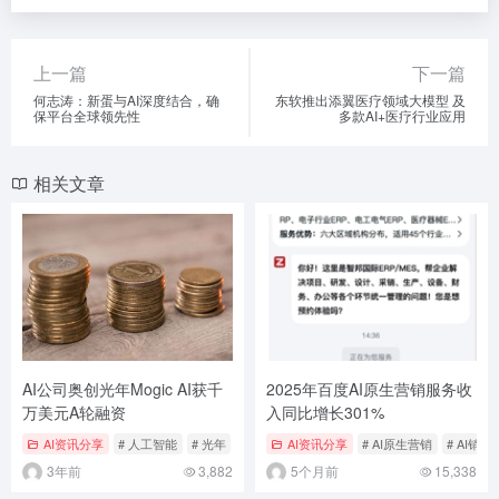
上一篇
下一篇
何志涛：新蛋与AI深度结合，确
东软推出添翼医疗领域大模型 及
保平台全球领先性
多款AI+医疗行业应用
相关文章
AI公司奥创光年Mogic AI获千
2025年百度AI原生营销服务收
万美元A轮融资
入同比增长301%
AI资讯分享
# 人工智能
# 光年
# 基金
AI资讯分享
# AI原生营销
# AI销售
3年前
3,882
5个月前
15,338