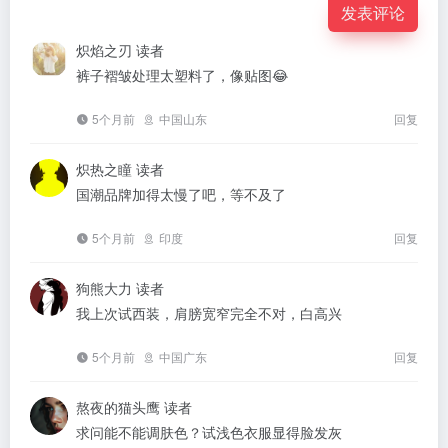
发表评论
炽焰之刃
读者
裤子褶皱处理太塑料了，像贴图😂
5个月前
中国山东
回复
炽热之瞳
读者
国潮品牌加得太慢了吧，等不及了
5个月前
印度
回复
狗熊大力
读者
我上次试西装，肩膀宽窄完全不对，白高兴
5个月前
中国广东
回复
熬夜的猫头鹰
读者
求问能不能调肤色？试浅色衣服显得脸发灰