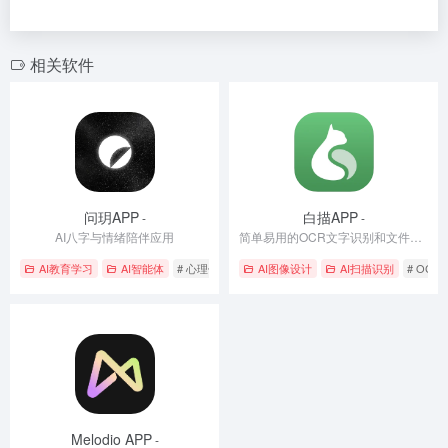
相关软件
问玥APP
白描APP
-
-
AI八字与情绪陪伴应用
简单易用的OCR文字识别和文件扫描软件
AI教育学习
AI智能体
# 心理健康
# 情感支持
AI图像设计
# 智能陪伴
AI扫描识别
# OC
Melodio APP
-