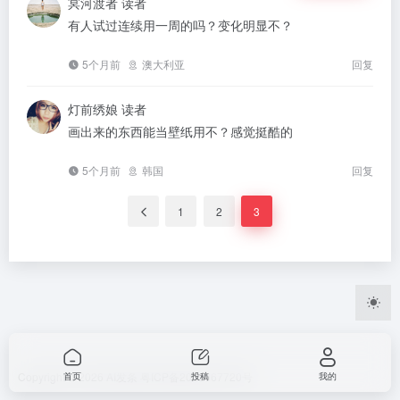
冥河渡者
读者
有人试过连续用一周的吗？变化明显不？
5个月前
澳大利亚
回复
灯前绣娘
读者
画出来的东西能当壁纸用不？感觉挺酷的
5个月前
韩国
回复
1
2
3
Copyright © 2026
AI发条
粤ICP备2023067720号
首页
投稿
我的