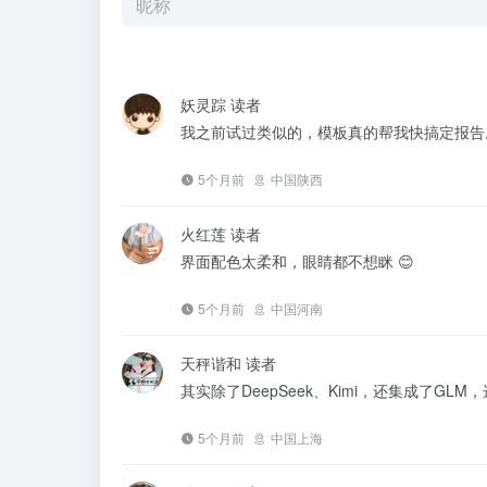
妖灵踪
读者
我之前试过类似的，模板真的帮我快搞定报告
5个月前
中国陕西
火红莲
读者
界面配色太柔和，眼睛都不想眯 😊
5个月前
中国河南
天秤谐和
读者
其实除了DeepSeek、Kimi，还集成了GL
5个月前
中国上海