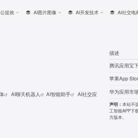
办公提效
AI图片图像
AI开发技术
AI社交电
描述
腾讯应用宝下载
苹果App St
华为应用市场下
能体
AI聊天机器人
AI智能助手
AI社交应
声明：
本站不
工智能APP下
方版本。