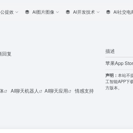
办公提效
AI图片图像
AI开发技术
AI社交电
描述
商回复
苹果App St
声明：
本站不
工智能APP下
方版本。
能体
AI聊天机器人
AI聊天应用
情感支持