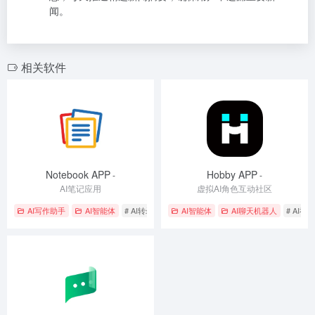
闻。
相关软件
Notebook APP
Hobby APP
-
-
AI笔记应用
虚拟AI角色互动社区
AI写作助手
AI智能体
# AI转录
# 团队协作
AI智能体
# 多模态交互
AI聊天机器人
# AI社