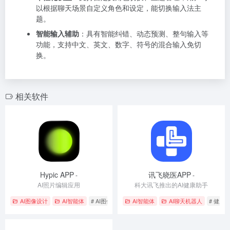
以根据聊天场景自定义角色和设定，能切换输入法主
题。
智能输入辅助
：具有智能纠错、动态预测、整句输入等
功能，支持中文、英文、数字、符号的混合输入免切
换。
相关软件
Hypic APP
讯飞晓医APP
-
-
AI照片编辑应用
科大讯飞推出的AI健康助手
AI图像设计
AI智能体
# AI图像生成
# 智能修图
AI智能体
# 背景替换
AI聊天机器人
# 健康