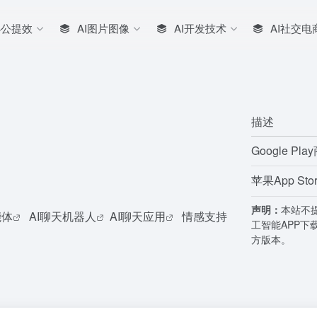
办公提效
AI图片图像
AI开发技术
AI社交电
描述
Google Pl
苹果App St
声明：
本站不
能体
AI聊天机器人
AI聊天应用
情感支持
工智能APP下
方版本。