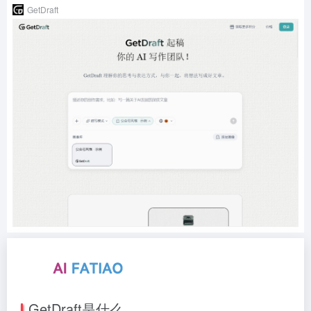
GetDraft
GetDraft是什么