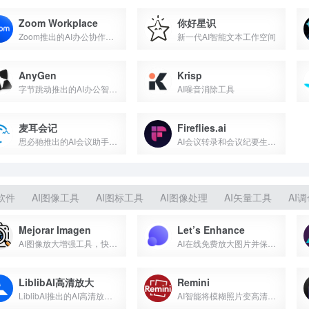
Zoom Workplace
你好星识
Zoom推出的AI办公协作和交流沟通平台
新一代AI智能文本工作空间
AnyGen
Krisp
字节跳动推出的AI办公智能体
AI噪音消除工具
麦耳会记
Fireflies.ai
思必驰推出的AI会议助手，语音转文字、字幕同传、AI摘要
AI会议转录和会议纪要生成工具
软件
AI图像工具
AI图标工具
AI图像处理
AI矢量工具
AI
Mejorar Imagen
Let’s Enhance
AI图像放大增强工具，快速放大至10倍或12K分辨率
AI在线免费放大图片并保持图像质量
LiblibAI高清放大
Remini
LiblibAI推出的AI高清放大工作流
AI智能将模糊照片变高清的图像修复工具