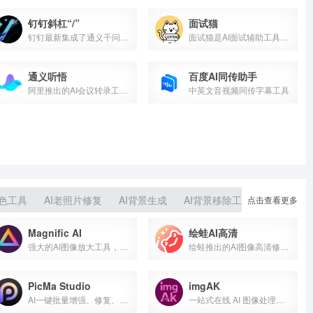
钉钉斜杠“/”
面试猫
钉钉最新集成了通义千问大模型的AI办公助手
面试猫是AI面试辅助工具，基于实时语音识别和大语言模型，为求...
通义听悟
百度AI同传助手
阿里推出的AI会议转录工具，万语千言，心领神悟
中英文音视频同传字幕工具
调色工具
AI老照片修复
AI背景生成
AI背景移除工具
点击查看更多
Magnific AI
绘蛙AI高清
强大的AI图像放大工具，最高支持到10K分辨率
绘蛙推出的AI图像高清修复工具
PicMa Studio
imgAK
AI一键批量增强、修复、彩色化你的照片
一站式在线 AI 图像处理平台