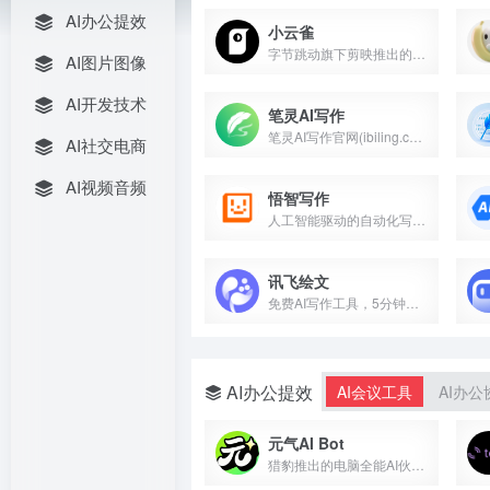
AI办公提效
小云雀
字节跳动旗下剪映推出的AI内容创作Agent
AI图片图像
AI开发技术
笔灵AI写作
笔灵AI写作官网(ibiling.cn) - 国内领先的AI...
AI社交电商
AI视频音频
悟智写作
人工智能驱动的自动化写作平台
讯飞绘文
免费AI写作工具，5分钟生成一篇原创稿！
AI办公提效
AI会议工具
AI办公
元气AI Bot
猎豹推出的电脑全能AI伙伴，国产OpenClaw