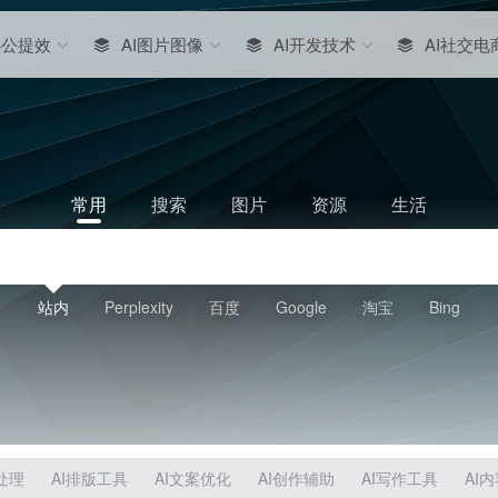
办公提效
AI图片图像
AI开发技术
AI社交电
常用
搜索
图片
资源
生活
站内
Perplexity
百度
Google
淘宝
Bing
处理
AI排版工具
AI文案优化
AI创作辅助
AI写作工具
AI