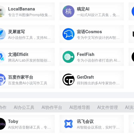
LocalBanana
稿定AI
专注于AI图像Prompt收集与结构化的平台
一站式AI设计工具集，免费AI绘图、图片转AI绘画、AI抠图...
灵犀速写
宙语Cosmos
AI小说创作工具，支持AI写作工作流
专为中文写作设计的AI智能写作助手
文涌Effidit
FeelFish
腾讯AI Lab开发的智能创作助手
专为小说创作者打造的 AI 写作 PC 客户端软件
百度作家平台
GetDraft
百度免费AI小说写作工具
得到推出的多AI专家协作AI写作工具
协作
AI办公工具
AI协作平台
AI思维导图
AI文件管理
AI
Toby
讯飞会议
AI实时语音翻译工具，专为视频通话设计
AI智能会议系统，实时字幕、实时翻译、自动生成会议记录